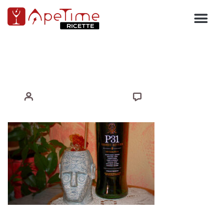
RICETTA COCKTAIL
NURAGIC ECHO
0 COMMENT
REDAZIONE APETIME