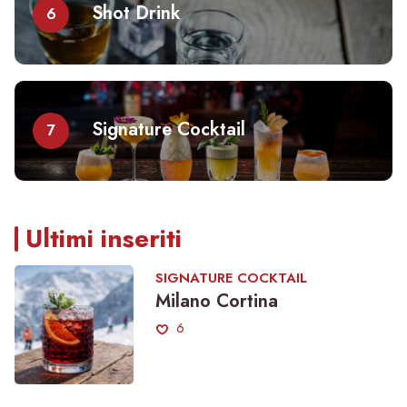
Shot Drink
6
Signature Cocktail
7
Ultimi inseriti
SIGNATURE COCKTAIL
Milano Cortina
6