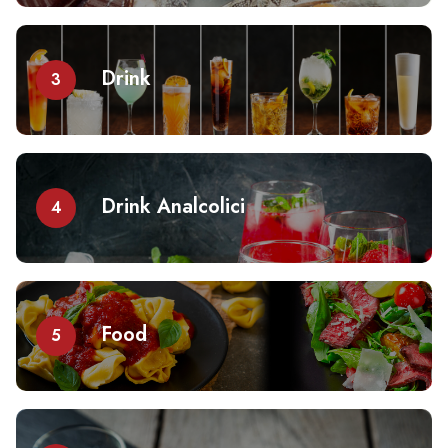
Drink
3
Drink Analcolici
4
Food
5